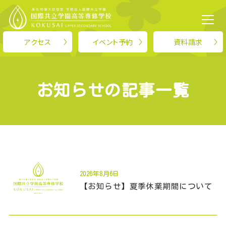
TOP
>
お知らせ
アクセス
イベント予約
資料請求
KOKUSAIについて
お知らせの記事一覧
学科紹介
就職・進路
スクールライフ
2026年8月6日
【お知らせ】夏季休業期間について
入学案内
お知らせ
保護者の方へ