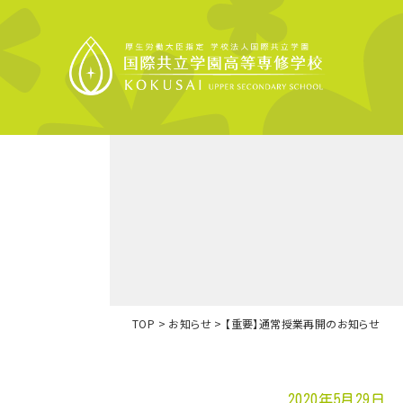
募集要項
ご挨拶
就職
学
TOP
>
お知らせ
>
【重要】通常授業再開のお知らせ
2020年5月29日