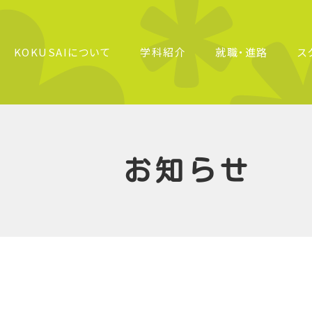
KOKUSAIについて
学科紹介
就職・進路
ス
・沿革
・進路サポート
校行事
入試について
美容師科
在校生データ
教育方針・強み
入試相談について
3年間の学び
製菓衛生師・調理師科
生徒の一日
高等専修学校とは
主な就職先・実
学費・奨学金
よく
お知らせ