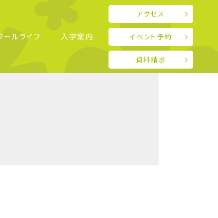
アクセス
クールライフ
入学案内
イベント予約
務実習先
・学業優秀者給付金制度
ある質問
施設紹介・アクセス
資料請求