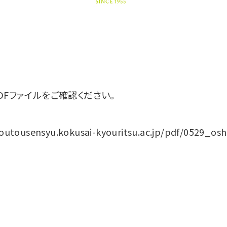
DFファイルをご確認ください。
outousensyu.kokusai-kyouritsu.ac.jp/pdf/0529_oshi