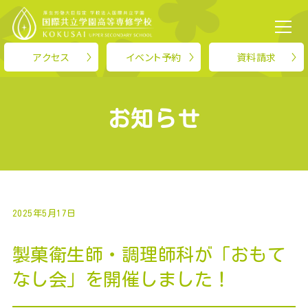
TOP
>
お知らせ
>
製菓衛生師・調理師科が「おもてなし会」を開催しました！
アクセス
イベント予約
資料請求
KOKUSAIについて
お知らせ
学科紹介
就職・進路
2025年5月17日
スクールライフ
製菓衛生師・調理師科が「おもて
入学案内
なし会」を開催しました！
お知らせ
保護者の方へ