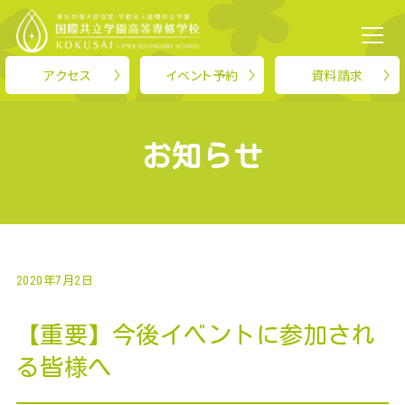
TOP
>
お知らせ
>
【重要】今後イベントに参加される皆様へ
アクセス
イベント予約
資料請求
KOKUSAIについて
お知らせ
学科紹介
就職・進路
2020年7月2日
スクールライフ
【重要】今後イベントに参加され
入学案内
る皆様へ
お知らせ
保護者の方へ